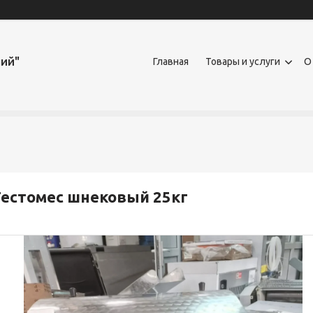
ий"
Главная
Товары и услуги
О
естомес шнековый 25кг