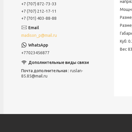
напря
+7 (707) 872-73-33
Мощно
+7 (707) 212-17-11
Разме
+7 (701) 403-88-88
Разме
Габар
madison_p@mail.ru
Куб: 0
Вес 8
+77023456877
Почта дополнительная
ruslan-
85.85@mail.ru