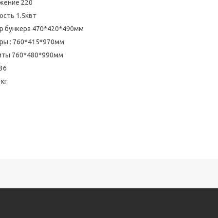
жение 220
сть 1.5квт
р бункера 470*420*490мм
ры : 760*415*970мм
иты 760*480*990мм
.36
3кг