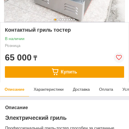
Контактный гриль тостер
В наличии
Розница
65 000
₸
Купить
Описание
Характеристики
Доставка
Оплата
Усл
Описание
Электрический гриль
Профессиональный гриль-тостер способен за считанные