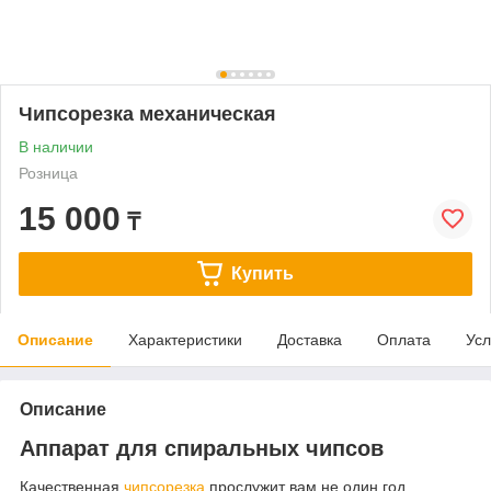
Чипсорезка механическая
В наличии
Розница
15 000
₸
Купить
Описание
Характеристики
Доставка
Оплата
Усл
Описание
Аппарат для спиральных чипсов
Качественная
чипсорезка
прослужит вам не один год.