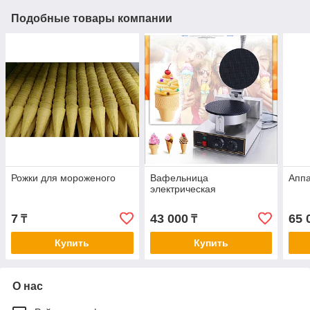
Подобные товары компании
Рожки для мороженого
Вафельница
Аппа
электрическая
7
43 000
65 
₸
₸
Купить
Купить
О нас