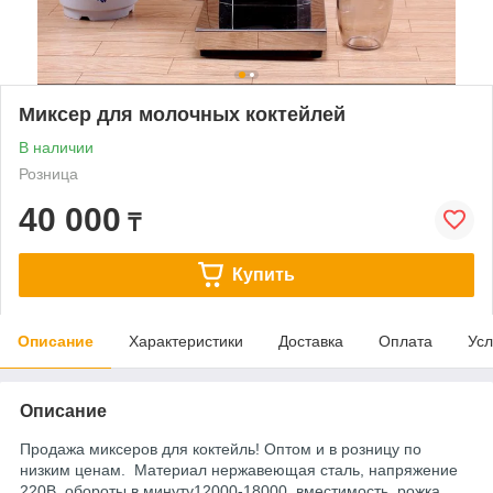
Миксер для молочных коктейлей
В наличии
Розница
40 000
₸
Купить
Описание
Характеристики
Доставка
Оплата
Усл
Описание
Продажа миксеров для коктейль! Оптом и в розницу по
низким ценам. Материал нержавеющая сталь, напряжение
220В, обороты в минуту12000-18000,
вместимость рожка