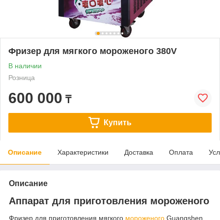
Фризер для мягкого мороженого 380V
В наличии
Розница
600 000
₸
Купить
Описание
Характеристики
Доставка
Оплата
Усл
Описание
Аппарат для приготовления мороженого
Фризер для приготовления мягкого
мороженого
Guangshen