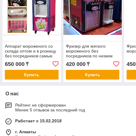
Аппарат мороженого со
Фризер для мягкого
Фриз
склада оптом и в розницу
мороженого без
мор
без посредников самые
посредников по низким
низкие цены!
ценам!
650 000
420 000
450
₸
₸
Купить
Купить
О нас
Рейтинг не сформирован
Менее 5 отзывов за последний год
Работает с 15.02.2018
г. Алматы