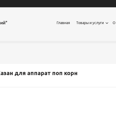
ий"
Главная
Товары и услуги
О
азан для аппарат поп корн