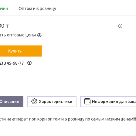
ичии
Оптом и в розницу
00 ₸
ать оптовые цены
Купить
2) 345-68-77
Описание
Характеристики
Информация для зак
сти на аппарат поп корн оптом и в розницу по самым низким ценам!!!