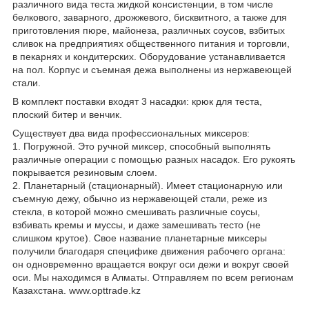
различного вида теста жидкой консистенции, в том числе
белкового, заварного, дрожжевого, бисквитного, а также для
приготовления пюре, майонеза, различных соусов, взбитых
сливок на предприятиях общественного питания и торговли,
в пекарнях и кондитерских. Оборудование устанавливается
на пол. Корпус и съемная дежа выполнены из нержавеющей
стали.
В комплект поставки входят 3 насадки: крюк для теста,
плоский битер и венчик.
Существует два вида профессиональных миксеров:
1. Погружной. Это ручной миксер, способный выполнять
различные операции с помощью разных насадок. Его рукоять
покрывается резиновым слоем.
2. Планетарный (стационарный). Имеет стационарную или
съемную дежу, обычно из нержавеющей стали, реже из
стекла, в которой можно смешивать различные соусы,
взбивать кремы и муссы, и даже замешивать тесто (не
слишком крутое). Свое название планетарные миксеры
получили благодаря специфике движения рабочего органа:
он одновременно вращается вокруг оси дежи и вокруг своей
оси. Мы находимся в Алматы. Отправляем по всем регионам
Казахстана. www.opttrade.kz