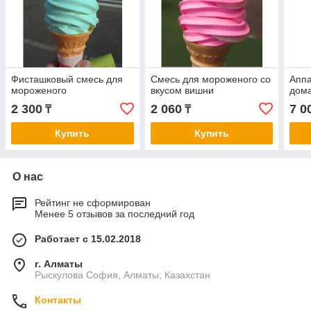
Фисташковый смесь для
Смесь для мороженого со
Аппа
мороженого
вкусом вишни
дом
2 300
2 060
7 0
₸
₸
Купить
Купить
О нас
Рейтинг не сформирован
Менее 5 отзывов за последний год
Работает с 15.02.2018
г. Алматы
Рыскулова София, Алматы, Казахстан
Контакты