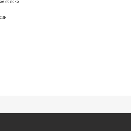
ое яблоко
н
син