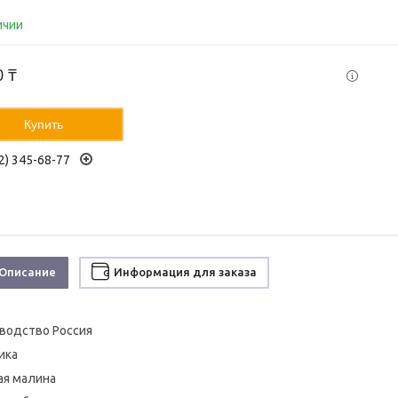
ичии
0 ₸
Купить
2) 345-68-77
Описание
Информация для заказа
водство Россия
ика
ая малина