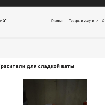
ий"
Главная
Товары и услуги
О
расители для сладкой ваты