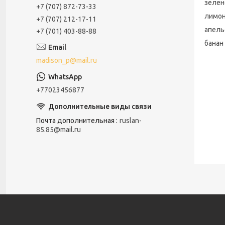
зелен
+7 (707) 872-73-33
лимо
+7 (707) 212-17-11
апель
+7 (701) 403-88-88
банан
madison_p@mail.ru
+77023456877
Почта дополнительная
ruslan-
85.85@mail.ru